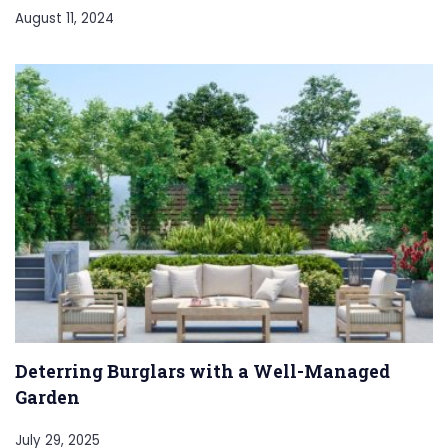
August 11, 2024
Deterring Burglars with a Well-Managed
Garden
July 29, 2025