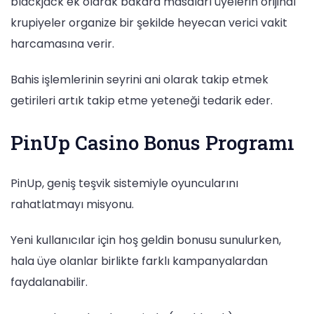
blackjack ek olarak bakara masaları üyelerin orijinal
krupiyeler organize bir şekilde heyecan verici vakit
harcamasına verir.
Bahis işlemlerinin seyrini ani olarak takip etmek
getirileri artık takip etme yeteneği tedarik eder.
PinUp Casino Bonus Programı
PinUp, geniş teşvik sistemiyle oyuncularını
rahatlatmayı misyonu.
Yeni kullanıcılar için hoş geldin bonusu sunulurken,
hala üye olanlar birlikte farklı kampanyalardan
faydalanabilir.