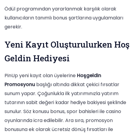
Ödül programından yararlanmak karşılık olarak
kullanıcıların tanımlı bonus şartlarına uygulamaları
gerekir.
Yeni Kayıt Oluşturulurken Hoş
Geldin Hediyesi
PinUp yeni kayıt olan üyelerine
Hoşgeldin
Promosyonu
başlığı altında dikkat çekici fırsatlar
sunum yapar. Çoğunlukla ilk yatırımınızla yatırım
tutarının sabit değeri kadar hediye bakiyesi şeklinde
sunulur. Söz konusu bonus, spor bahisleri ile casino
oyunlarında icra edilebilir. Ara sıra, promosyon
bonusuna ek olarak ücretsiz dönüş fırsatları ile