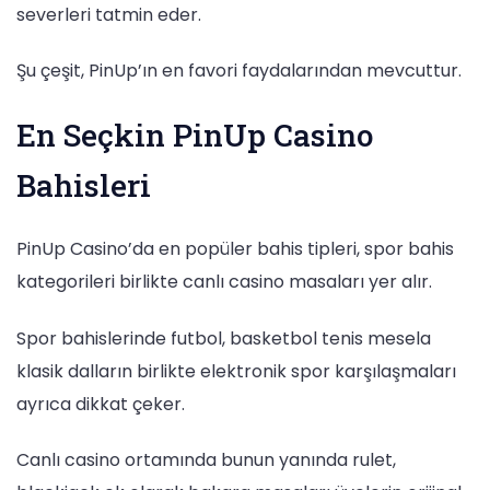
severleri tatmin eder.
Şu çeşit, PinUp’ın en favori faydalarından mevcuttur.
En Seçkin PinUp Casino
Bahisleri
PinUp Casino’da en popüler bahis tipleri, spor bahis
kategorileri birlikte canlı casino masaları yer alır.
Spor bahislerinde futbol, basketbol tenis mesela
klasik dalların birlikte elektronik spor karşılaşmaları
ayrıca dikkat çeker.
Canlı casino ortamında bunun yanında rulet,