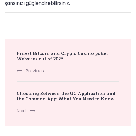
şansınızı güçlendirebilirsiniz.
Post
Finest Bitcoin and Crypto Casino poker
Navigation
Websites out of 2025
Previous
Choosing Between the UC Application and
the Common App: What You Need to Know
Next