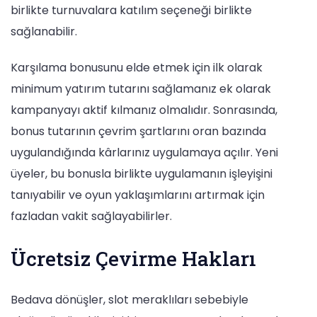
birlikte turnuvalara katılım seçeneği birlikte
sağlanabilir.
Karşılama bonusunu elde etmek için ilk olarak
minimum yatırım tutarını sağlamanız ek olarak
kampanyayı aktif kılmanız olmalıdır. Sonrasında,
bonus tutarının çevrim şartlarını oran bazında
uygulandığında kârlarınız uygulamaya açılır. Yeni
üyeler, bu bonusla birlikte uygulamanın işleyişini
tanıyabilir ve oyun yaklaşımlarını artırmak için
fazladan vakit sağlayabilirler.
Ücretsiz Çevirme Hakları
Bedava dönüşler, slot meraklıları sebebiyle