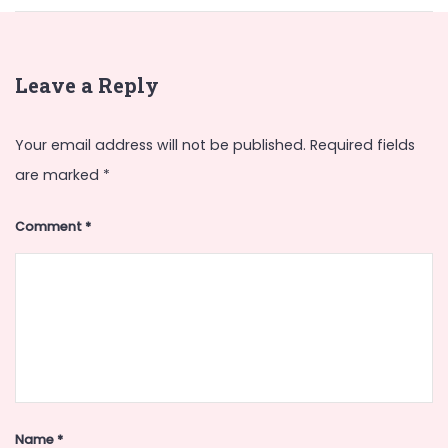
Leave a Reply
Your email address will not be published.
Required fields
are marked
*
Comment
*
Name
*