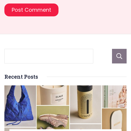
Recent Posts