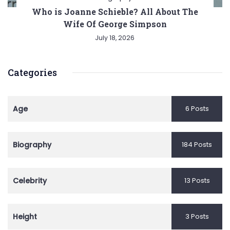
Who is Joanne Schieble? All About The
Wife Of George Simpson
July 18, 2026
Categories
Age
6 Posts
Biography
184 Posts
Celebrity
13 Posts
Height
3 Posts