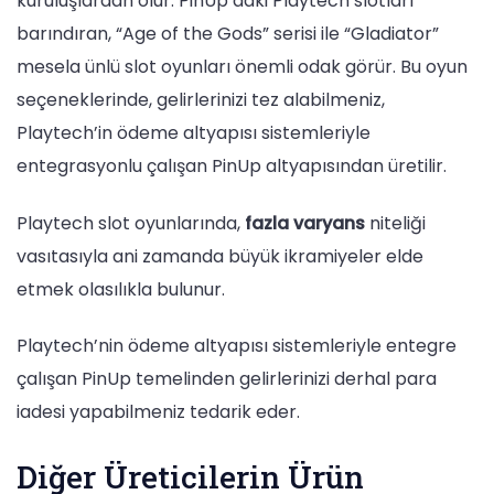
kuruluşlardan olur. PinUp’daki Playtech slotları
barındıran, “Age of the Gods” serisi ile “Gladiator”
mesela ünlü slot oyunları önemli odak görür. Bu oyun
seçeneklerinde, gelirlerinizi tez alabilmeniz,
Playtech’in ödeme altyapısı sistemleriyle
entegrasyonlu çalışan PinUp altyapısından üretilir.
Playtech slot oyunlarında,
fazla varyans
niteliği
vasıtasıyla ani zamanda büyük ikramiyeler elde
etmek olasılıkla bulunur.
Playtech’nin ödeme altyapısı sistemleriyle entegre
çalışan PinUp temelinden gelirlerinizi derhal para
iadesi yapabilmeniz tedarik eder.
Diğer Üreticilerin Ürün