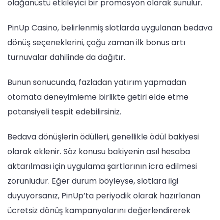
olağanüstü etkileyici bir promosyon olarak sunulur.
PinUp Casino, belirlenmiş slotlarda uygulanan bedava
dönüş seçeneklerini, çoğu zaman ilk bonus artı
turnuvalar dahilinde da dağıtır.
Bunun sonucunda, fazladan yatırım yapmadan
otomata deneyimleme birlikte getiri elde etme
potansiyeli tespit edebilirsiniz.
Bedava dönüşlerin ödülleri, genellikle ödül bakiyesi
olarak eklenir. Söz konusu bakiyenin asıl hesaba
aktarılması için uygulama şartlarının icra edilmesi
zorunludur. Eğer durum böyleyse, slotlara ilgi
duyuyorsanız, PinUp’ta periyodik olarak hazırlanan
ücretsiz dönüş kampanyalarını değerlendirerek