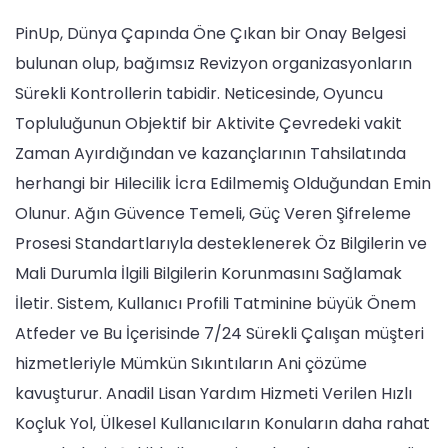
PinUp, Dünya Çapında Öne Çıkan bir Onay Belgesi
bulunan olup, bağımsız Revizyon organizasyonların
Sürekli Kontrollerin tabidir. Neticesinde, Oyuncu
Topluluğunun Objektif bir Aktivite Çevredeki vakit
Zaman Ayırdığından ve kazançlarının Tahsilatında
herhangi bir Hilecilik İcra Edilmemiş Olduğundan Emin
Olunur. Ağın Güvence Temeli, Güç Veren Şifreleme
Prosesi Standartlarıyla desteklenerek Öz Bilgilerin ve
Mali Durumla İlgili Bilgilerin Korunmasını Sağlamak
İletir. Sistem, Kullanıcı Profili Tatminine büyük Önem
Atfeder ve Bu İçerisinde 7/24 Sürekli Çalışan müşteri
hizmetleriyle Mümkün Sıkıntıların Ani çözüme
kavuşturur. Anadil Lisan Yardım Hizmeti Verilen Hızlı
Koçluk Yol, Ülkesel Kullanıcıların Konuların daha rahat