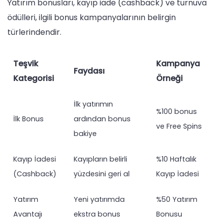
Yatırım bonusları, kayıp iade (cashback) ve turnuva
ödülleri, ilgili bonus kampanyalarının belirgin
türlerindendir.
Teşvik
Kampanya
Faydası
Kategorisi
Örneği
İlk yatırımın
%100 bonus
İlk Bonus
ardından bonus
ve Free Spins
bakiye
Kayıp İadesi
Kayıpların belirli
%10 Haftalık
(Cashback)
yüzdesini geri al
Kayıp İadesi
Yatırım
Yeni yatırımda
%50 Yatırım
Avantajı
ekstra bonus
Bonusu