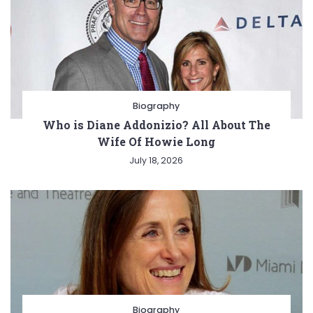
Biography
Who is Diane Addonizio? All About The
Wife Of Howie Long
July 18, 2026
Biography