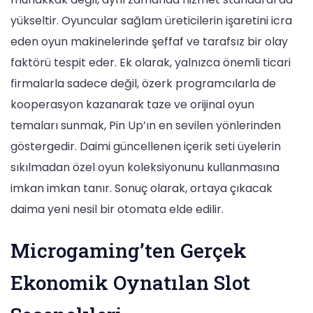
yükseltir. Oyuncular sağlam üreticilerin işaretini icra
eden oyun makinelerinde şeffaf ve tarafsız bir olay
faktörü tespit eder. Ek olarak, yalnızca önemli ticari
firmalarla sadece değil, özerk programcılarla de
kooperasyon kazanarak taze ve orijinal oyun
temaları sunmak, Pin Up’ın en sevilen yönlerinden
göstergedir. Daimi güncellenen içerik seti üyelerin
sıkılmadan özel oyun koleksiyonunu kullanmasına
imkan imkan tanır. Sonuç olarak, ortaya çıkacak
daima yeni nesil bir otomata elde edilir.
Microgaming’ten Gerçek
Ekonomik Oynatılan Slot