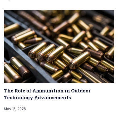
The Role of Ammunition in Outdoor
Technology Advancements
May 15, 2025