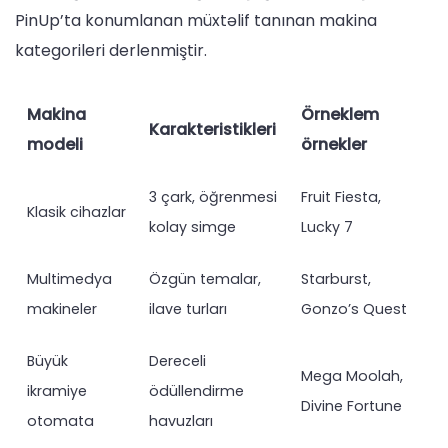
PinUp’ta konumlanan müxtəlif tanınan makina
kategorileri derlenmiştir.
Makina
Örneklem
Karakteristikleri
modeli
örnekler
3 çark, öğrenmesi
Fruit Fiesta,
Klasik cihazlar
kolay simge
Lucky 7
Multimedya
Özgün temalar,
Starburst,
makineler
ilave turları
Gonzo’s Quest
Büyük
Dereceli
Mega Moolah,
ikramiye
ödüllendirme
Divine Fortune
otomata
havuzları